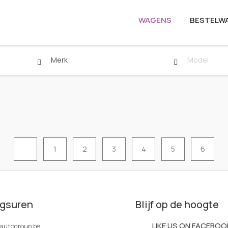
WAGENS
BESTELW
Merk
Model
1
2
3
4
5
6
gsuren
Blijf op de hoogte
LIKE US ON FACEBOO
rautogroup.be