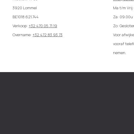
3920 Lommel
Ma t/m Vrij
BE1018.621.744
Za: 09.00u
Verkoop:
+32 470 05 71 19
Zo: Geslote
Overname:
+32 472 83 93 73
Voor afwijke
vooraf tele
nemen.