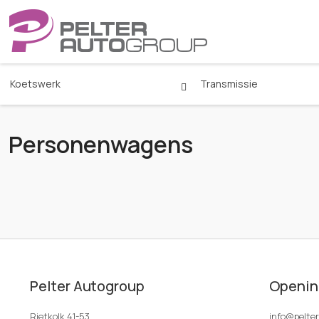
Koetswerk
Transmissie
Personenwagens
Pelter Autogroup
Openin
Rietkolk 41-53
info@pelte