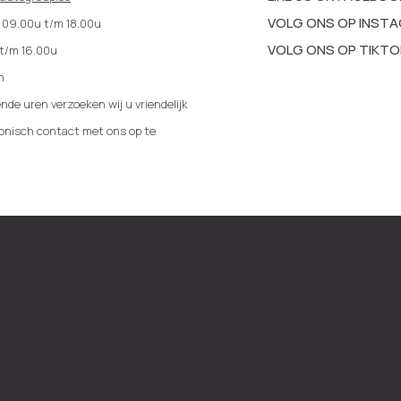
VOLG ONS OP INST
: 09.00u t/m 18.00u
VOLG ONS OP TIKTO
 t/m 16.00u
n
nde uren verzoeken wij u vriendelijk
fonisch contact met ons op te