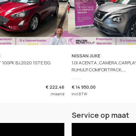
S
NISSAN JUKE
100PK BJ.2020 1STE EIG.
1.0I ACENTA ,CAMERA,CARPLAY
RIJHULP,COMFORTPACK,...
€ 222,46
€
14 950,00
/maand
incl BTW
Service op maat