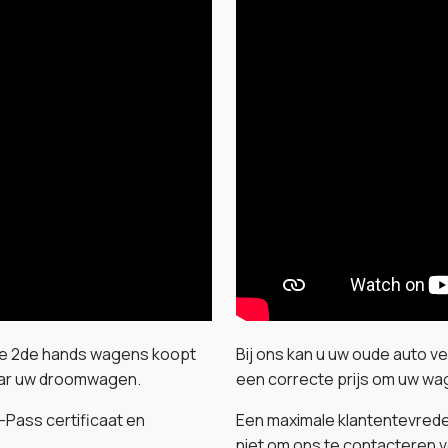
tere 2de hands wagens koopt
Bij ons kan u uw oude auto 
aar uw droomwagen.
een correcte prijs om uw wag
Pass certificaat en
Een maximale klantentevrede
niet om ons te contacteren v