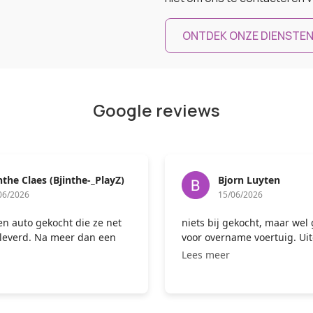
ONTDEK ONZE DIENSTE
Google reviews
Bjorn Luyten
Paredis Yves
15/06/2026
14/06/2026
ij gekocht, maar wel gehoord
Prijsaanvraag voor ove
ername voertuig. Uiteindelijk
Via het online systeem e
eer
Lees meer