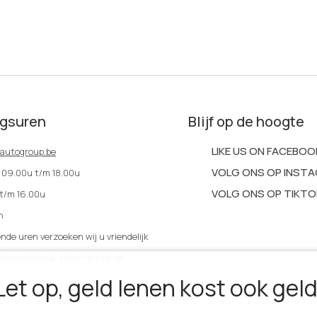
gsuren
Blijf op de hoogte
LIKE US ON FACEBOO
rautogroup.be
VOLG ONS OP INST
: 09.00u t/m 18.00u
VOLG ONS OP TIKTO
 t/m 16.00u
n
nde uren verzoeken wij u vriendelijk
fonisch contact met ons op te
Let op, geld lenen kost ook geld