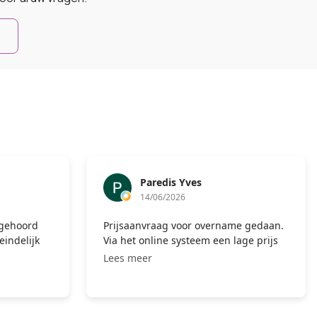
N
# OldSkoolPictures
11/06/2026
rname gedaan.
Top!!! Alle gegevens gemaild, daarna
en lage prijs
telefonisch contact gehad en snel een
Lees meer