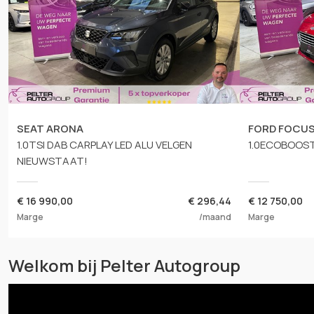
SEAT ARONA
FORD FOCU
1.0TSI DAB CARPLAY LED ALU VELGEN
1.0ECOBOOST 
NIEUWSTAAT!
€
16 990,00
€ 296,44
€
12 750,00
Marge
/maand
Marge
Welkom bij Pelter Autogroup