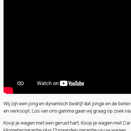
Wij zijn een jong en dynamisch bedrijf dat jonge en de be
en verkoopt. Los van ons gamma gaan wij graag op zoek n
Koop je wagen met een gerust hart. Koop je wagen met Car-
kilometergarantie plus 12 maanden garantie op uw wagen.