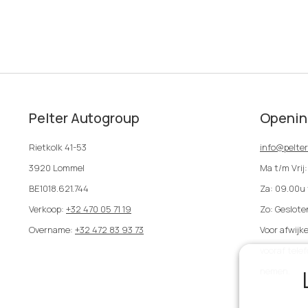
Pelter Autogroup
Openin
Rietkolk 41-53
info@pelte
3920 Lommel
Ma t/m Vrij
BE1018.621.744
Za: 09.00u
Verkoop:
+32 470 05 71 19
Zo: Geslote
Overname:
+32 472 83 93 73
Voor afwijke
vooraf tele
nemen.