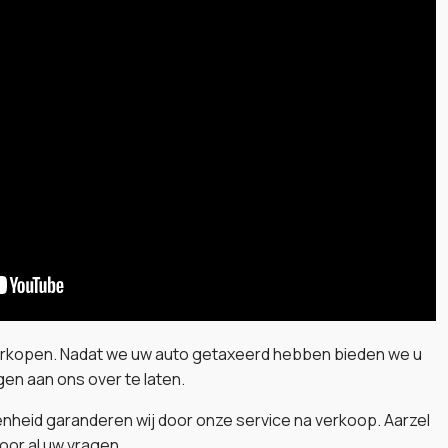
verkopen. Nadat we uw auto getaxeerd hebben bieden we u
en aan ons over te laten.
nheid garanderen wij door onze service na verkoop. Aarzel
oor al uw vragen.