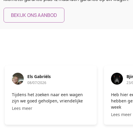
BEKIJK ONS AANBOD
Bjinthe Claes (Bjinthe-_PlayZ)
23/06/2026
Heb hier een auto gekocht die ze net
niets b
hebben geleverd. Na meer dan een
voor ov
week
Lees m
Lees meer